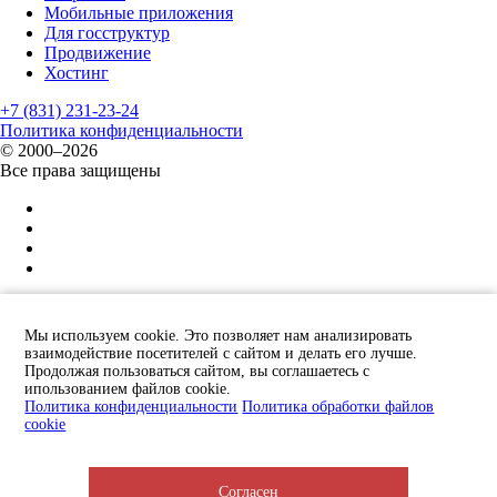
Мобильные приложения
Для госструктур
Продвижение
Хостинг
+7 (831) 231-23-24
Политика конфиденциальности
© 2000–2026
Все права защищены
Защита от спама reCAPTCHA
политика конфиденциальности
и
условия обслуживания
×
Мы используем cookie. Это позволяет нам анализировать
взаимодействие посетителей с сайтом и делать его лучше.
Отправьте заявку и мы Вам перезвоним!
Продолжая пользоваться сайтом, вы соглашаетесь с
ипользованием файлов cookie.
Политика конфиденциальности
Политика обработки файлов
cookie
Я принимаю условия соглашения об использовании сайта и даю
Согласен