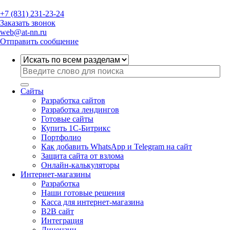
+7 (831) 231-23-24
Заказать звонок
web@at-nn.ru
Отправить сообщение
Сайты
Разработка сайтов
Разработка лендингов
Готовые сайты
Купить 1С-Битрикс
Портфолио
Как добавить WhatsApp и Telegram на сайт
Защита сайта от взлома
Онлайн-калькуляторы
Интернет-магазины
Разработка
Наши готовые решения
Касса для интернет-магазина
B2B сайт
Интеграция
Лицензии