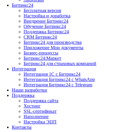
Битрикс24
Бесплатная версия
Настройка и доработка
Внедрение Битрикс24
Обучение Битрикс24
Поддержка Битрикс24
CRM Битрикс24
Битрикс24 для производства
Приложение Мои документы
Бизнес-процессы
Битрикс24:Маркет
Битрикс24 для страховых компаний
Интеграция
Интеграция 1С с Битрикс24
Интеграция Битрикс24 с WhatsApp
Интеграция Битрикс24 с Telegram
Наши разработки
Поддержка
Поддержка сайта
Хостинг
SSL-сертификат
Наполнение
Настройка ЭЦП
Контакты