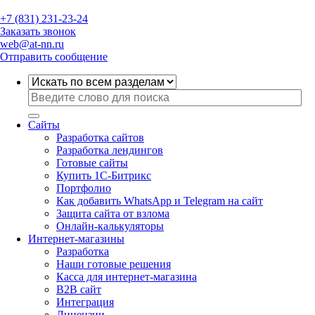
+7 (831) 231-23-24
Заказать звонок
web@at-nn.ru
Отправить сообщение
Сайты
Разработка сайтов
Разработка лендингов
Готовые сайты
Купить 1С-Битрикс
Портфолио
Как добавить WhatsApp и Telegram на сайт
Защита сайта от взлома
Онлайн-калькуляторы
Интернет-магазины
Разработка
Наши готовые решения
Касса для интернет-магазина
B2B сайт
Интеграция
Лицензии