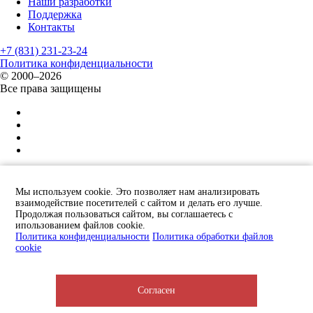
Наши разработки
Поддержка
Контакты
+7 (831) 231-23-24
Политика конфиденциальности
© 2000–2026
Все права защищены
Защита от спама reCAPTCHA
политика конфиденциальности
и
условия обслуживания
×
Мы используем cookie. Это позволяет нам анализировать
взаимодействие посетителей с сайтом и делать его лучше.
Отправьте заявку и мы Вам перезвоним!
Продолжая пользоваться сайтом, вы соглашаетесь с
ипользованием файлов cookie.
Политика конфиденциальности
Политика обработки файлов
cookie
Я принимаю условия соглашения об использовании сайта и даю
Согласен
согласие на обработку моих персональных данных