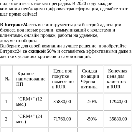
подготовиться к новым преградам. В 2020 году каждой
компании необходима цифровая трансформация, сделайте этот
шаг прямо сейчас!
В Битрикс24
есть все инструменты для быстрой адаптации
бизнеса под новые реалии, коммуникаций с коллегами и
клиентами, онлайн-продаж, работы на удаленке,
документооборота.
Выберите для своей компании лучшее решение, приобретайте
Битрикс24
со скидкой 50%
и оставайтесь эффективными даже в
жестких условиях кризисов и самоизоляций.
Цена при
Скидка
Конечная
Краткое
покупке
по акции
цена для
№
наименование
помесячно
Чёрная
клиентов
ПП
в RUR
пятница
в RUR
"CRM+" (12
1
35880,00
-50%
17940,00
мес.)
"CRM+" (24
2
71760,00
-50%
35880,00
мес.)