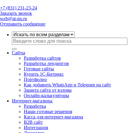
+7 (831) 231-23-24
Заказать звонок
web@at-nn.ru
Отправить сообщение
Сайты
Разработка сайтов
Разработка лендингов
Готовые сайты
Купить 1С-Битрикс
Портфолио
Как добавить WhatsApp и Telegram на сайт
Защита сайта от взлома
Онлайн-калькуляторы
Интернет-магазины
Разработка
Наши готовые решения
Касса для интернет-магазина
B2B сайт
Интеграция
Лицензии