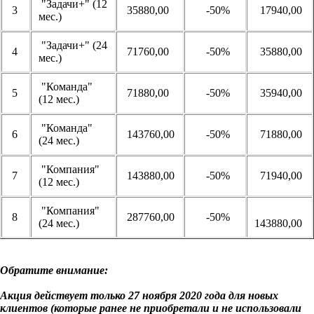
"Задачи+" (12
3
35880,00
-50%
17940,00
мес.)
"Задачи+" (24
4
71760,00
-50%
35880,00
мес.)
"Команда"
5
71880,00
-50%
35940,00
(12 мес.)
"Команда"
6
143760,00
-50%
71880,00
(24 мес.)
"Компания"
7
143880,00
-50%
71940,00
(12 мес.)
"Компания"
8
287760,00
-50%
(24 мес.)
143880,00
Обратите внимание:
Акция действует только 27 ноября 2020 года для новых
клиентов (которые ранее не приобретали и не использовали