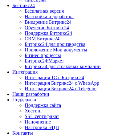
Битрикс24
Бесплатная версия
Настройка и доработка
Внедрение Битрикс24
Обучение Битрикс24
Поддержка Битрикс24
CRM Битрикс24
Битрикс24 для производства
Приложение Мои документы
Бизнес-процессы
Битрикс24:Маркет
Битрикс24 для страховых компаний
Интеграция
Интеграция 1С с Битрикс24
Интеграция Битрикс24 с WhatsApp
Интеграция Битрикс24 с Telegram
Наши разработки
Поддержка
Поддержка сайта
Хостинг
SSL-сертификат
Наполнение
Настройка ЭЦП
Контакты