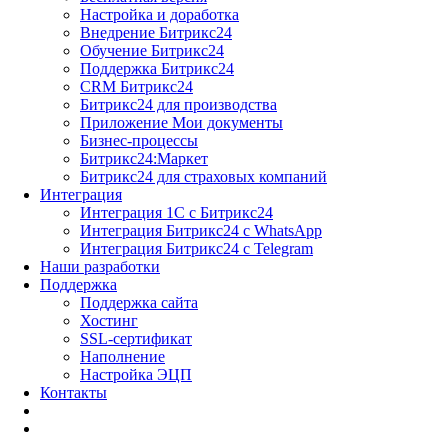
Настройка и доработка
Внедрение Битрикс24
Обучение Битрикс24
Поддержка Битрикс24
CRM Битрикс24
Битрикс24 для производства
Приложение Мои документы
Бизнес-процессы
Битрикс24:Маркет
Битрикс24 для страховых компаний
Интеграция
Интеграция 1С с Битрикс24
Интеграция Битрикс24 с WhatsApp
Интеграция Битрикс24 с Telegram
Наши разработки
Поддержка
Поддержка сайта
Хостинг
SSL-сертификат
Наполнение
Настройка ЭЦП
Контакты