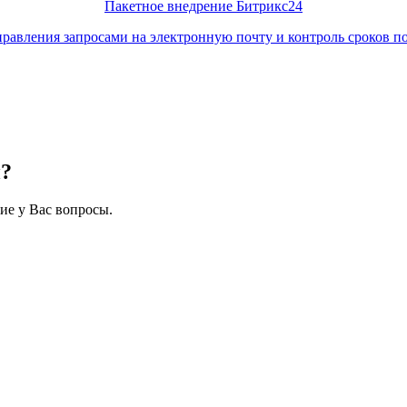
Пакетное внедрение Битрикс24
правления запросами на электронную почту и контроль сроков п
н?
ие у Вас вопросы.