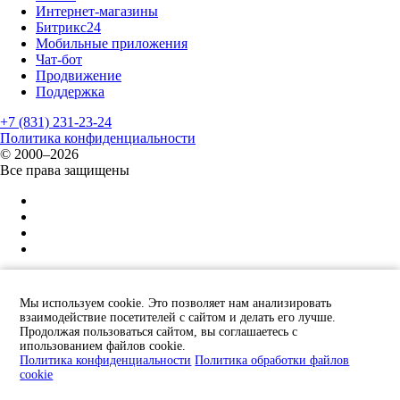
Интернет-магазины
Битрикс24
Мобильные приложения
Чат-бот
Продвижение
Поддержка
+7 (831) 231-23-24
Политика конфиденциальности
© 2000–2026
Все права защищены
Защита от спама reCAPTCHA
политика конфиденциальности
и
условия обслуживания
×
Мы используем cookie. Это позволяет нам анализировать
взаимодействие посетителей с сайтом и делать его лучше.
Отправьте заявку и мы Вам перезвоним!
Продолжая пользоваться сайтом, вы соглашаетесь с
ипользованием файлов cookie.
Политика конфиденциальности
Политика обработки файлов
cookie