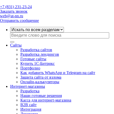
+7 (831) 231-23-24
Заказать звонок
web@at-nn.ru
Отправить сообщение
Сайты
Разработка сайтов
Разработка лендингов
Готовые сайты
Купить 1С-Битрикс
Портфолио
Как добавить WhatsApp и Telegram на сайт
Защита сайта от взлома
Онлайн-калькуляторы
Интернет-магазины
Разработка
Наши готовые решения
Касса для интернет-магазина
B2B сайт
Интеграция
Лицензии